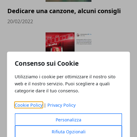
Dedicare una canzone, alcuni consigli
20/02/2022
Consenso sui Cookie
Utilizziamo i cookie per ottimizzare il nostro sito
web e il nostro servizio. Puoi scegliere a quali
Simona Ventura The Voice of Italy, il
categorie dare il tuo consenso.
messaggio su Instagram
Cookie Policy
|
Privacy Policy
07/02/2019
Personalizza
Rifiuta Opzionali