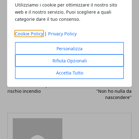
Utilizziamo i cookie per ottimizzare il nostro sito
web e il nostro servizio. Puoi scegliere a quali
categorie dare il tuo consenso.
Cookie Policy
|
Privacy Policy
Facebook
Twitter
Whatsapp
Personalizza
Rifiuta Opzionali
Articolo Precedente
Articolo Successivo
Accetta Tutto
Mercedes-Benz E250
Yara Gambirasio: processo
BlueTec: richiamo per
inizia, Bossetti in aula.
rischio incendio
"Non ho nulla da
nascondere"