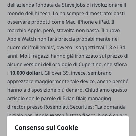
dell'azienda fondata da Steve Jobs di rivoluzionare il
mondo dell'hi-tech. Lo ha sempre dimostrato: basti
osservare prodotti come Mac, iPhone e iPad. Il
marchio Apple, però, stavolta non basta. Il nuovo
Apple Watch non farà breccia probabilmente nel
cuore dei 'millenials', ovvero i soggetti trai 1 8 e i 34
anni. Molti ragazzi hanno già ironizzato sul prezzo di
alcune versioni dell'orologio di Cupertino, che sfiora
i
10.000 dollari
. Gli over 39, invece, sembrano
apprezzare maggiormente tale device, anche perché
hanno a disposizione più denaro. Chiudiamo questo
articolo con le parole di Brian Blair, managing
director presso Rosenblatt Securities: "La domanda
iniziale per l'Apple Watch è stata fiacca. Non è chiaro
quale sia l'app di punta. È bello ricevere le notifiche,
Consenso sui Cookie
ma è un prodotto non essenziale".