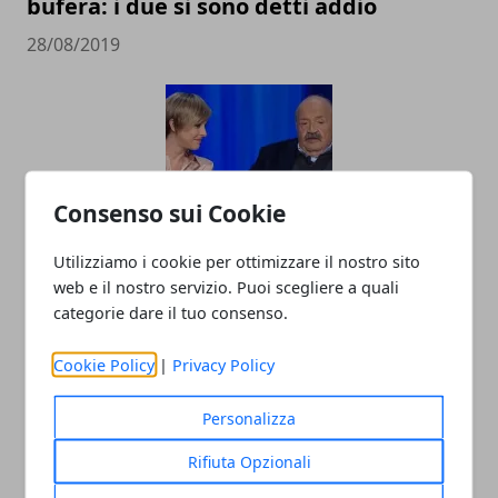
bufera: i due si sono detti addio
28/08/2019
Consenso sui Cookie
Utilizziamo i cookie per ottimizzare il nostro sito
Maurizio Costanzo difende Nadia Toffa:
web e il nostro servizio. Puoi scegliere a quali
"Dovete solo vergognarvi"
categorie dare il tuo consenso.
23/08/2019
Cookie Policy
|
Privacy Policy
Personalizza
Rifiuta Opzionali