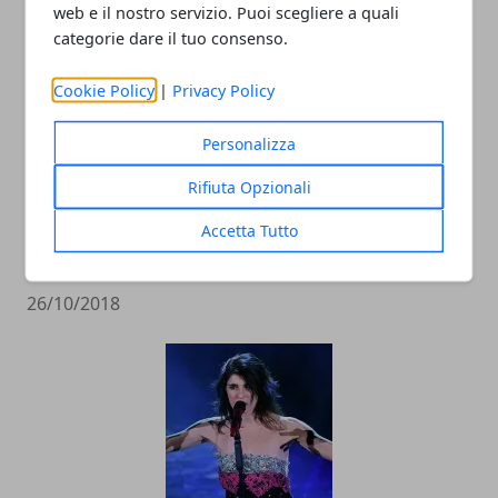
web e il nostro servizio. Puoi scegliere a quali
categorie dare il tuo consenso.
Cookie Policy
|
Privacy Policy
Personalizza
Rifiuta Opzionali
La pupa e il secchione di nuovo in TV?
Accetta Tutto
Rumors e anticipazioni
26/10/2018