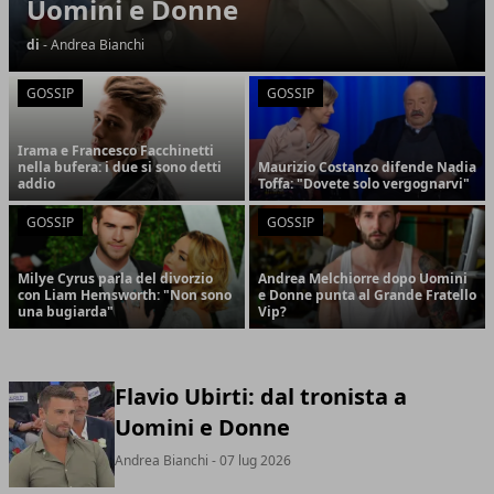
Uomini e Donne
di
- Andrea Bianchi
GOSSIP
GOSSIP
Irama e Francesco Facchinetti
nella bufera: i due si sono detti
Maurizio Costanzo difende Nadia
addio
Toffa: "Dovete solo vergognarvi"
GOSSIP
GOSSIP
Milye Cyrus parla del divorzio
Andrea Melchiorre dopo Uomini
con Liam Hemsworth: "Non sono
e Donne punta al Grande Fratello
una bugiarda"
Vip?
Flavio Ubirti: dal tronista a
Uomini e Donne
Andrea Bianchi
- 07 lug 2026