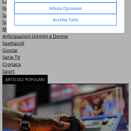
Casa e ambiente
Home
Rifiuta Opzionali
Salute
Accetta Tutto
Scienza e tecnologia
Musica
Anticipazioni Uomini e Donne
Spettacoli
Gossip
Serie TV
Cronaca
Sport
ARTICOLI POPOLARI