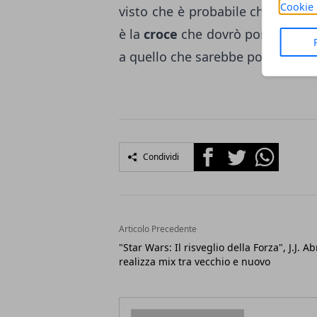
Cookie 
visto che è probabile che verrà c
è la
croce
che dovrò portare per i
a quello che sarebbe potuto acca
Facebook
Twitter
Whatsapp
Condividi
Articolo Precedente
"Star Wars: Il risveglio della Forza", J.J. 
realizza mix tra vecchio e nuovo