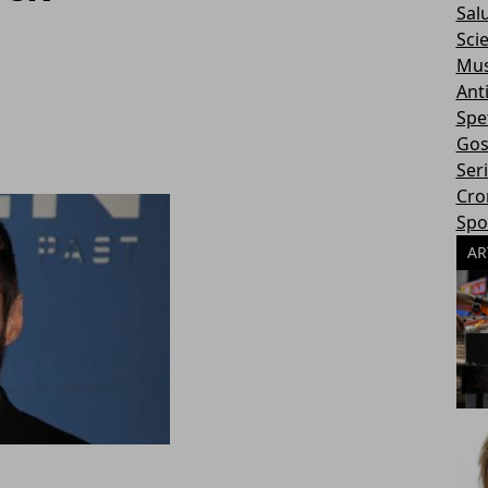
Sal
Sci
Mus
Ant
Spe
Gos
Ser
Cro
Spo
AR