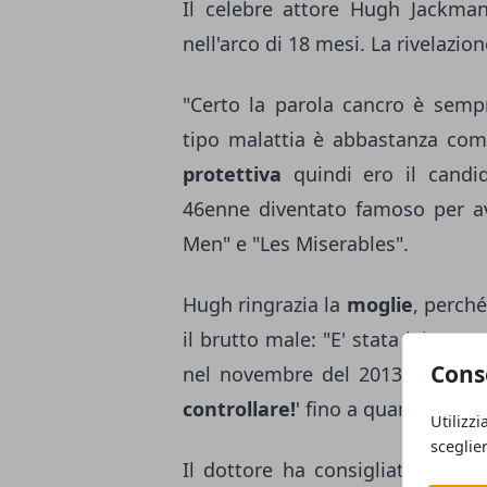
Il celebre attore Hugh Jackman
nell'arco di 18 mesi. La rivelazio
"Certo la parola cancro è semp
tipo malattia è abbastanza co
protettiva
quindi ero il candi
46enne diventato famoso per av
Men" e "Les Miserables".
Hugh ringrazia la
moglie
, perch
il brutto male: "E' stata lei a co
Cons
nel novembre del 2013 e lei ha 
controllare!
' fino a quando non l
Utilizzi
sceglie
Il dottore ha consigliato a Jac