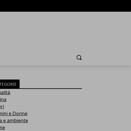
Cerca
TEGORIE
alità
ina
ri
ini e Donne
a e ambiente
me