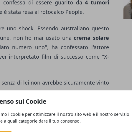
 confessa di essere guarito da
4 tumori
ne è stata resa al rotocalco People.
re uno shock. Essendo australiano questo
mune, non ho mai usato una
crema solare
dato numero uno", ha confessato l'attore
er interpretato film di successo come "X-
é senza di lei non avrebbe sicuramente vinto
nvincermi. Il primo segno sul naso l'ho visto
enso sui Cookie
continuato a dirmi 'fallo controllare,
fallo
'ho fatto".
amo i cookie per ottimizzare il nostro sito web e il nostro servizio.
re a quali categorie dare il tuo consenso.
kman di sottoporsi a controlli ogni 3 mesi,