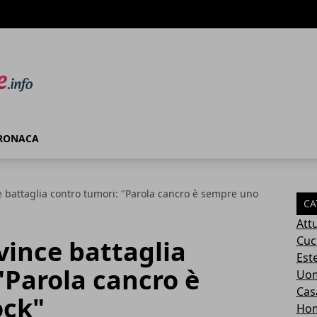
RONACA
 battaglia contro tumori: "Parola cancro è sempre uno
CA
Attu
Cuc
ince battaglia
Este
"Parola cancro è
Uom
Cas
ock"
Ho