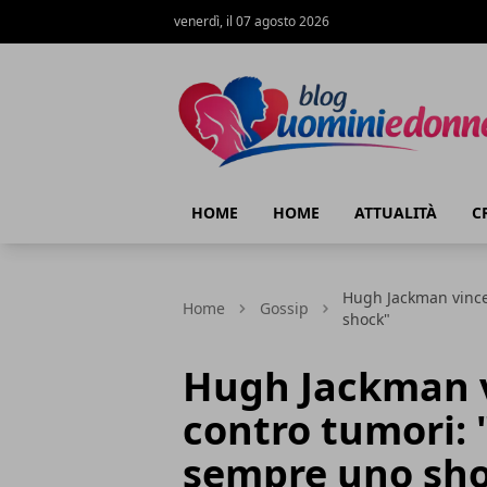
venerdì, il 07 agosto 2026
Blog Uomini e Donne
HOME
HOME
ATTUALITÀ
C
Hugh Jackman vince
Home
Gossip
shock"
Hugh Jackman v
contro tumori: 
sempre uno sh