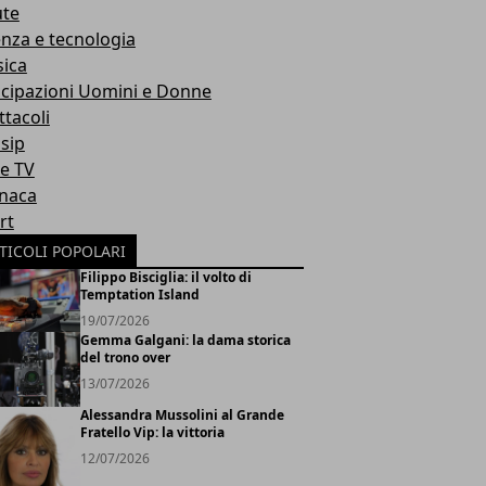
ute
enza e tecnologia
ica
icipazioni Uomini e Donne
ttacoli
sip
ie TV
naca
rt
TICOLI POPOLARI
Filippo Bisciglia: il volto di
Temptation Island
19/07/2026
Gemma Galgani: la dama storica
del trono over
13/07/2026
Alessandra Mussolini al Grande
Fratello Vip: la vittoria
12/07/2026