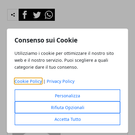
Facebook
Twitter
Whatsapp
Consenso sui Cookie
Articolo Precedente
Articolo Successivo
Esanatoglia, porta di
Utilizziamo i cookie per ottimizzare il nostro sito
Lorella Cuccarini stravolta
calcetto uccide bimba:
dopo morte madre:
web e il nostro servizio. Puoi scegliere a quali
choc alla festa della birra
"Perdita più grande"
categorie dare il tuo consenso.
Cookie Policy
|
Privacy Policy
Personalizza
Rifiuta Opzionali
Redazione
Accetta Tutto