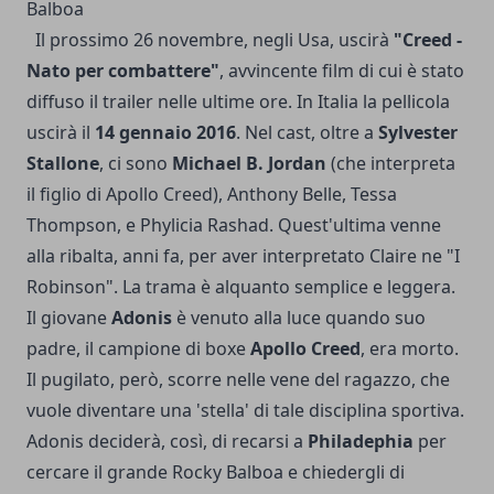
Balboa
Il prossimo 26 novembre, negli Usa, uscirà
"Creed -
Nato per combattere"
, avvincente film di cui è stato
diffuso il trailer nelle ultime ore. In Italia la pellicola
uscirà il
14 gennaio 2016
. Nel cast, oltre a
Sylvester
Stallone
, ci sono
Michael B. Jordan
(che interpreta
il figlio di Apollo Creed), Anthony Belle, Tessa
Thompson, e Phylicia Rashad. Quest'ultima venne
alla ribalta, anni fa, per aver interpretato Claire ne "I
Robinson". La trama è alquanto semplice e leggera.
Il giovane
Adonis
è venuto alla luce quando suo
padre, il campione di boxe
Apollo Creed
, era morto.
Il pugilato, però, scorre nelle vene del ragazzo, che
vuole diventare una 'stella' di tale disciplina sportiva.
Adonis deciderà, così, di recarsi a
Philadephia
per
cercare il grande Rocky Balboa e chiedergli di