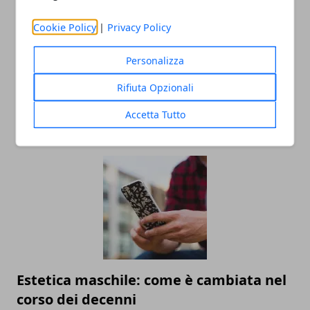
Cookie Policy
|
Privacy Policy
Personalizza
Rifiuta Opzionali
I passatempi preferiti degli italiani
Accetta Tutto
25/11/2020
Estetica maschile: come è cambiata nel
corso dei decenni