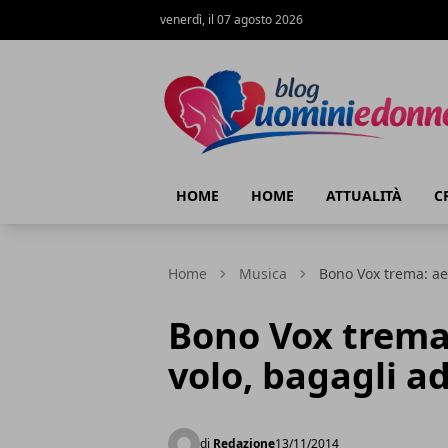
venerdì, il 07 agosto 2026
Blog Uomini e Donne
HOME
HOME
ATTUALITÀ
C
Home
Musica
Bono Vox trema: aer
Bono Vox trema:
volo, bagagli a
di
Redazione
13/11/2014