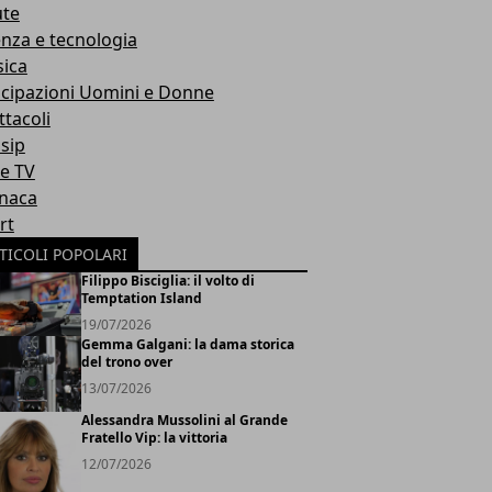
ute
enza e tecnologia
ica
icipazioni Uomini e Donne
ttacoli
sip
ie TV
naca
rt
TICOLI POPOLARI
Filippo Bisciglia: il volto di
Temptation Island
19/07/2026
Gemma Galgani: la dama storica
del trono over
13/07/2026
Alessandra Mussolini al Grande
Fratello Vip: la vittoria
12/07/2026