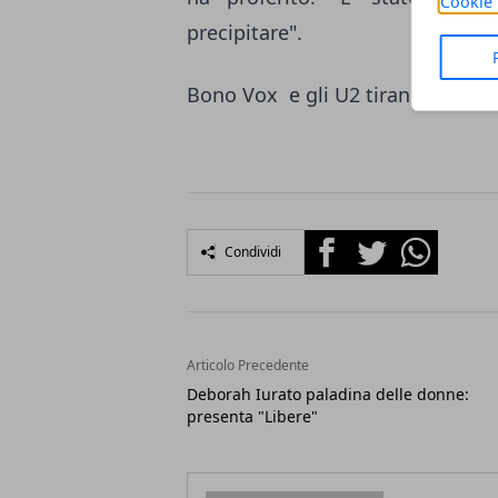
Cookie 
precipitare".
Bono Vox e gli U2 tirano un sospi
Facebook
Twitter
Whatsapp
Condividi
Articolo Precedente
Deborah Iurato paladina delle donne:
presenta "Libere"