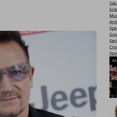
Sal
Sci
Mus
Ant
Spe
Gos
Ser
Cro
Spo
AR