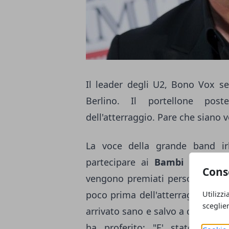
Il leader degli U2, Bono Vox se
Berlino. Il portellone post
dell'atterraggio. Pare che siano v
La voce della grande band i
partecipare ai
Bambi Awards
,
Cons
vengono premiati personaggi int
poco prima dell'atterraggio all'
Utilizzi
sceglie
arrivato sano e salvo a destinaz
ha proferito: "E' stato ver