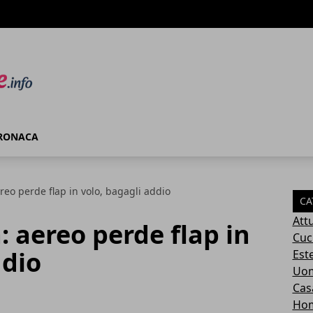
RONACA
eo perde flap in volo, bagagli addio
CA
Attu
 aereo perde flap in
Cuc
ddio
Este
Uom
Cas
Ho