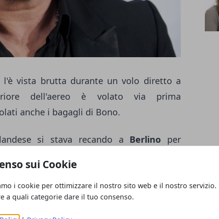
 l'è vista brutta durante un volo diretto a
eriore dell'aereo è volato via prima
olati anche i bagagli di Bono.
rlandese si stava recando a
Berlino
per
 celebre manifestazione durante la quale
enso sui Cookie
ernazionali. La perdita del flap è avvenuta
aeroporto di Schoenefeld, a Berlino. Bono è
amo i cookie per ottimizzare il nostro sito web e il nostro servizio.
re a quali categorie dare il tuo consenso.
ione, ma sconvolto. Ecco le prime parole che
amente
fortunato
, l'aereo avrebbe potuto