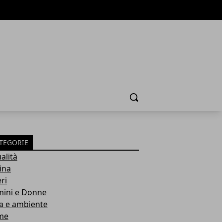
Cerca
TEGORIE
alità
ina
ri
ini e Donne
a e ambiente
me