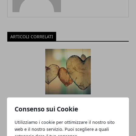
ARTICOLI CORRELATI
Dedicare una canzone, alcuni consigli
Consenso sui Cookie
20/02/2022
Utilizziamo i cookie per ottimizzare il nostro sito
web e il nostro servizio. Puoi scegliere a quali