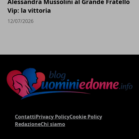
Alessandra Mussolini al Grande Fratello
Vip: la vittoria
12/07/2026
Contatti
Privacy Policy
Cookie Policy
Redazione
Chi siamo