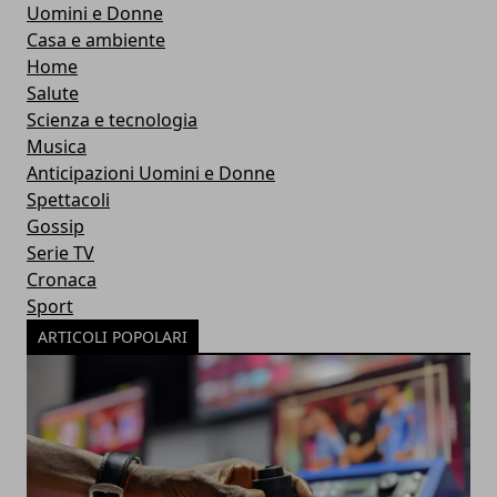
Uomini e Donne
Casa e ambiente
Home
Salute
Scienza e tecnologia
Musica
Anticipazioni Uomini e Donne
Spettacoli
Gossip
Serie TV
Cronaca
Sport
ARTICOLI POPOLARI