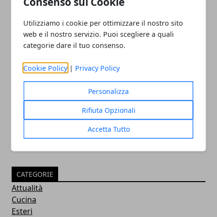
Consenso sui Cookie
Utilizziamo i cookie per ottimizzare il nostro sito
web e il nostro servizio. Puoi scegliere a quali
categorie dare il tuo consenso.
Cookie Policy
|
Privacy Policy
Britney Spears Figli: La Cantante Spera
Non Diventino Famosi
Personalizza
02/09/2016
Rifiuta Opzionali
Accetta Tutto
CATEGORIE
Attualità
Cucina
Esteri